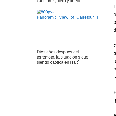
canción ‘Quiero y duelo’
L
e
t
d
C
Diez años después del
t
terremoto, la situación sigue
l
siendo caótica en Haití
b
c
P
f
a