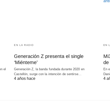
EN LA RADIO
EN 
Generación Z presenta el single
Mi
‘Miénteme’
de
n el
Generación Z, la banda fundada durante 2020 en
En e
Castellón, surge con la intención de sentirse…
Dani
4 años hace
4 a