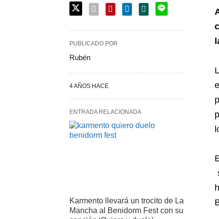
c
l
PUBLICADO POR
Rubén
L
e
4 AÑOS HACE
p
ENTRADA RELACIONADA
p
l
E
s
h
Karmento llevará un trocito de La
B
Mancha al Benidorm Fest con su