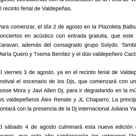
l recinto ferial de Valdepeñas.
ara comenzar, el día 2 de agosto en la Plazoleta Balbu
onciertos en acústico con entrada gratuita, que est
aravan, además del consagrado grupo Solydo. Tambié
aría Quero y Txema Benítez y el dúo valdepeñero Cact
l viernes 3 de agosto, ya en el recinto ferial de Valde
estival el escenario de los Djs, que comenzará con u
osse Mora y Javi Allen Dj, para ir degradando en la mú
os valdepeñeros Álex Renate y JL Chaparro. La princi
ontará con la presencia de la Dj internacional Juliana Y
l sábado 4 de agosto culminará esta nueva edición c