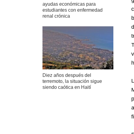
g
ayudas económicas para
c
estudiantes con enfermedad
renal crónica
b
d
t
T
h
Diez años después del
L
terremoto, la situación sigue
siendo caótica en Haití
M
p
a
f