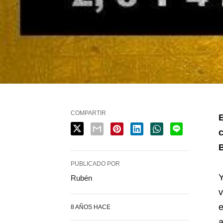
COMPARTIR
c
B
PUBLICADO POR
Y
Rubén
e
8 AÑOS HACE
a