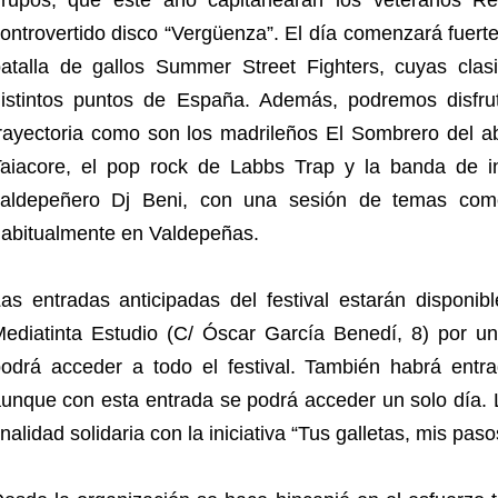
rupos, que este año capitanearán los veteranos Re
ontrovertido disco “Vergüenza”. El día comenzará fuerte 
atalla de gallos Summer Street Fighters, cuyas clasi
istintos puntos de España. Además, podremos disfr
rayectoria como son los madrileños El Sombrero del abu
aiacore, el pop rock de Labbs Trap y la banda de ind
valdepeñero Dj Beni, con una sesión de temas com
abitualmente en Valdepeñas.
as entradas anticipadas del festival estarán disponibl
ediatinta Estudio (C/ Óscar García Benedí, 8) por un
odrá acceder a todo el festival. También habrá entra
unque con esta entrada se podrá acceder un solo día. 
inalidad solidaria con la iniciativa “Tus galletas, mis paso