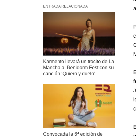
ENTRADA RELACIONADA
a
P
c
C
M
Karmento llevará un trocito de La
Mancha al Benidorm Fest con su
E
canción ‘Quiero y duelo’
f
J
l
c
E
Convocada la 6ª edición de