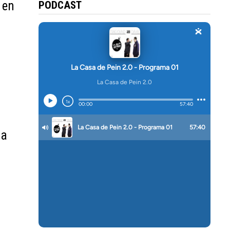
 en
PODCAST
sa