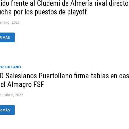
ido frente al Cludemi de Almería rival directo
AL
ucha por los puestos de playoff
PA
UTACIÓN
enero, 2023
DAD
L
R MÁS
AB
ERTOLLANO
PUTARA
RO
AN
TIDO
UERTOLLANO
NTE
CD Salesianos Puertollano firma tablas en ca
DEMI
 el Almagro FSF
ERÍA
AL
ECTO
octubre, 2022
CHA
R
R MÁS
S
ESTOS
ESIANOS
ERTOLLANO
YOFF
MA
LAS