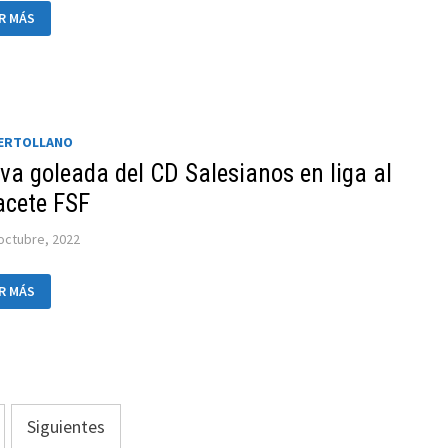
MIENZO
R MÁS
N
TORIAS
A
S
IPOS
KET
TATIS
ERTOLLANO
UERTOLLANO
va goleada del CD Salesianos en liga al
acete FSF
octubre, 2022
EVA
R MÁS
LEADA
ESIANOS
A
ACETE
Siguientes