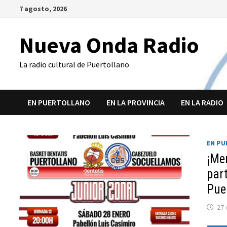
Saltar
7 agosto, 2026
al
contenido
Nueva Onda Radio
La radio cultural de Puertollano
EN PUERTOLLANO
EN LA PROVINCIA
EN LA RADIO
EN P
¡Me
part
Pue
27 