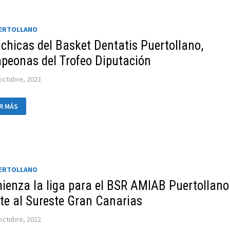
A
N
UERTOLLANO
MAGRO
 chicas del Basket Dentatis Puertollano,
peonas del Trofeo Diputación
octubre, 2022
R MÁS
CAS
KET
TATIS
RTOLLANO,
MPEONAS
OFEO
UTACIÓN
UERTOLLANO
ienza la liga para el BSR AMIAB Puertollano
nte al Sureste Gran Canarias
octubre, 2022