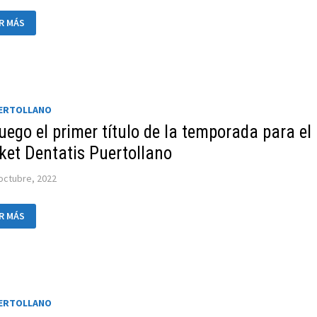
IENZA
R MÁS
A
A
AB
ERTOLLANO
NTE
UERTOLLANO
ESTE
AN
uego el primer título de la temporada para el
ARIAS
ket Dentatis Puertollano
octubre, 2022
R MÁS
EGO
MER
ULO
MPORADA
A
UERTOLLANO
KET