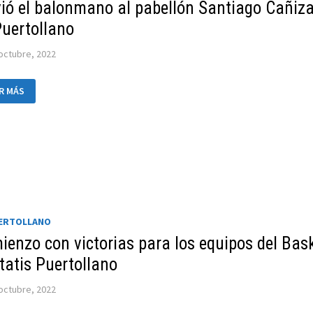
TATIS
vió el balonmano al pabellón Santiago Cañiz
ERTOLLANO
Puertollano
octubre, 2022
VIÓ
R MÁS
LONMANO
ELLÓN
TIAGO
IZARES
ERTOLLANO
UERTOLLANO
ienzo con victorias para los equipos del Bas
tatis Puertollano
octubre, 2022