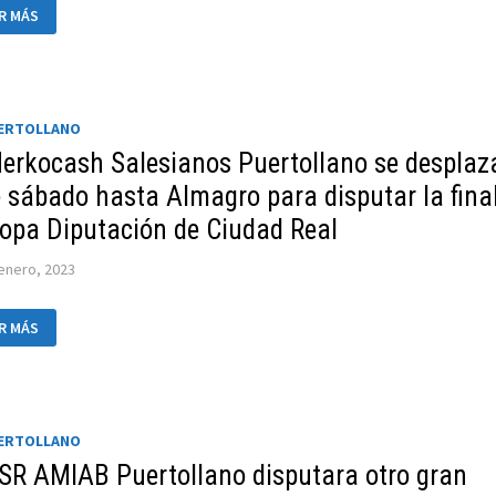
ENUDO
R MÁS
MANA
ONCESTO!
ES
TIDOS
UERTOLLANO
CTRIZANTES
A
Merkocash Salesianos Puertollano se desplaz
KET
e sábado hasta Almagro para disputar la fina
TATIS
RTOLLANO!
Copa Diputación de Ciudad Real
enero, 2023
R MÁS
RKOCASH
ESIANOS
ERTOLLANO
PLAZA
E
BADO
UERTOLLANO
STA
MAGRO
BSR AMIAB Puertollano disputara otro gran
A
PUTAR